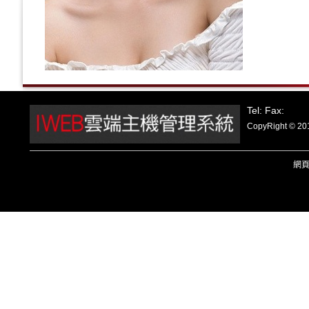
Tel: Fax:
CopyRight
網