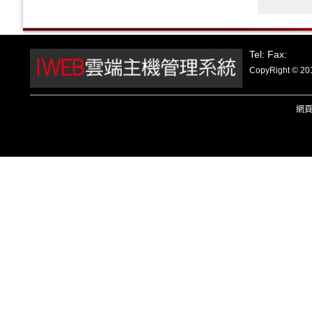
Tel: Fax:
CopyRight
網